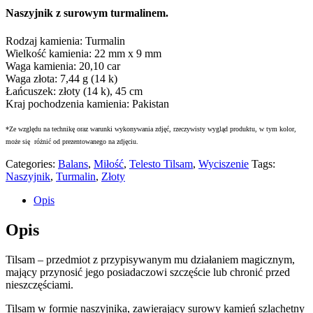
Naszyjnik z surowym turmalinem.
Rodzaj kamienia: Turmalin
Wielkość kamienia: 22 mm x 9 mm
Waga kamienia: 20,10 car
Waga złota: 7,44 g (14 k)
Łańcuszek: złoty (14 k), 45 cm
Kraj pochodzenia kamienia: Pakistan
*Ze względu na technikę oraz warunki wykonywania zdjęć, rzeczywisty wygląd produktu, w tym kolor,
może się różnić od prezentowanego na zdjęciu.
Categories:
Balans
,
Miłość
,
Telesto Tilsam
,
Wyciszenie
Tags:
Naszyjnik
,
Turmalin
,
Złoty
Opis
Opis
Tilsam – przedmiot z przypisywanym mu działaniem magicznym,
mający przynosić jego posiadaczowi szczęście lub chronić przed
nieszczęściami.
Tilsam w formie naszyjnika, zawierający surowy kamień szlachetny