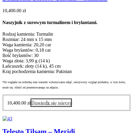
10,400.00
zł
Naszyjnik z surowym turmalinem i brylantami.
Rodzaj kamienia: Turmalin
Rozmiar: 24 mm x 15 mm
Waga kamienia: 20,20 car
Waga brylantów: 0,18 car
Ilość brylantów: 30
Waga złota: 3,99 g (14 k)
Łańcuszek: złoty (14 k), 45 cm
Kraj pochodzenia kamienia: Pakistan
*Ze względu na technikę oraz warunki wykonywania zdjęć, rzeczywisty wygląd produktu, w tym kolor,
może się różnić od prezentowanego na zdjęciu.
Dowiedz się więcej
10,400.00
zł
Telesto Tilsam – Meridi