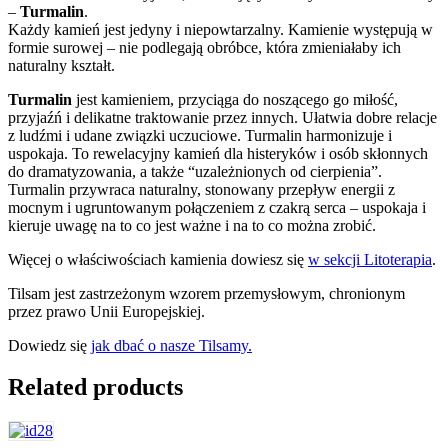
–
Turmalin
.
Każdy kamień jest jedyny i niepowtarzalny. Kamienie występują w
formie surowej – nie podlegają obróbce, która zmieniałaby ich
naturalny kształt.
Turmalin
jest kamieniem, przyciąga do noszącego go miłość,
przyjaźń i delikatne traktowanie przez innych. Ułatwia dobre relacje
z ludźmi i udane związki uczuciowe. Turmalin harmonizuje i
uspokaja. To rewelacyjny kamień dla histeryków i osób skłonnych
do dramatyzowania, a także “uzależnionych od cierpienia”.
Turmalin przywraca naturalny, stonowany przepływ energii z
mocnym i ugruntowanym połączeniem z czakrą serca – uspokaja i
kieruje uwagę na to co jest ważne i na to co można zrobić.
Więcej o właściwościach kamienia dowiesz się
w sekcji Litoterapia
.
Tilsam jest zastrzeżonym wzorem przemysłowym, chronionym
przez prawo Unii Europejskiej.
Dowiedz się
jak dbać o nasze Tilsamy.
Related products