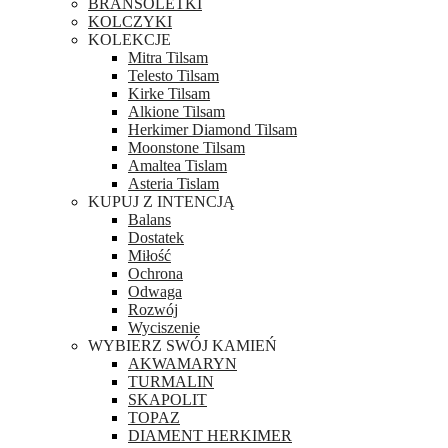
BRANSOLETKI
KOLCZYKI
KOLEKCJE
Mitra Tilsam
Telesto Tilsam
Kirke Tilsam
Alkione Tilsam
Herkimer Diamond Tilsam
Moonstone Tilsam
Amaltea Tislam
Asteria Tislam
KUPUJ Z INTENCJĄ
Balans
Dostatek
Miłość
Ochrona
Odwaga
Rozwój
Wyciszenie
WYBIERZ SWÓJ KAMIEŃ
AKWAMARYN
TURMALIN
SKAPOLIT
TOPAZ
DIAMENT HERKIMER