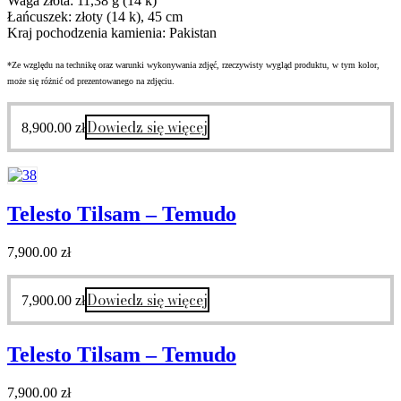
Waga złota: 11,38 g (14 k)
Łańcuszek: złoty (14 k), 45 cm
Kraj pochodzenia kamienia: Pakistan
*Ze względu na technikę oraz warunki wykonywania zdjęć, rzeczywisty wygląd produktu, w tym kolor,
może się różnić od prezentowanego na zdjęciu.
Dowiedz się więcej
8,900.00
zł
Telesto Tilsam – Temudo
7,900.00
zł
Dowiedz się więcej
7,900.00
zł
Telesto Tilsam – Temudo
7,900.00
zł