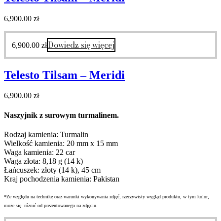
6,900.00
zł
Dowiedz się więcej
6,900.00
zł
Telesto Tilsam – Meridi
6,900.00
zł
Naszyjnik z surowym turmalinem.
Rodzaj kamienia: Turmalin
Wielkość kamienia: 20 mm x 15 mm
Waga kamienia: 22 car
Waga złota: 8,18 g (14 k)
Łańcuszek: złoty (14 k), 45 cm
Kraj pochodzenia kamienia: Pakistan
*Ze względu na technikę oraz warunki wykonywania zdjęć, rzeczywisty wygląd produktu, w tym kolor,
może się różnić od prezentowanego na zdjęciu.