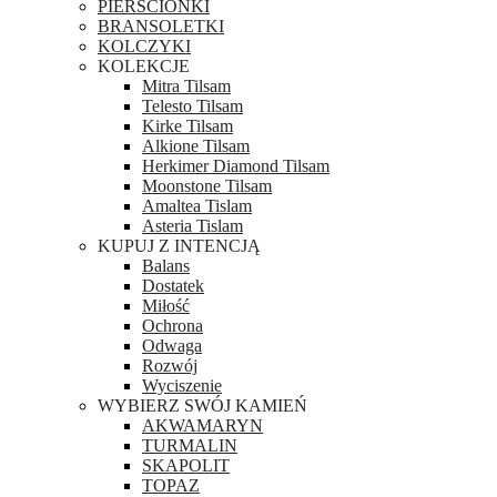
PIERŚCIONKI
BRANSOLETKI
KOLCZYKI
KOLEKCJE
Mitra Tilsam
Telesto Tilsam
Kirke Tilsam
Alkione Tilsam
Herkimer Diamond Tilsam
Moonstone Tilsam
Amaltea Tislam
Asteria Tislam
KUPUJ Z INTENCJĄ
Balans
Dostatek
Miłość
Ochrona
Odwaga
Rozwój
Wyciszenie
WYBIERZ SWÓJ KAMIEŃ
AKWAMARYN
TURMALIN
SKAPOLIT
TOPAZ