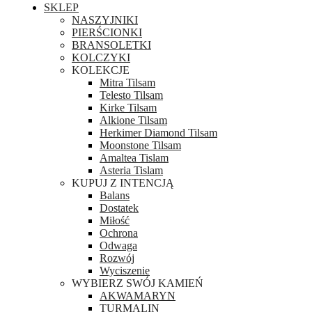
SKLEP
NASZYJNIKI
PIERŚCIONKI
BRANSOLETKI
KOLCZYKI
KOLEKCJE
Mitra Tilsam
Telesto Tilsam
Kirke Tilsam
Alkione Tilsam
Herkimer Diamond Tilsam
Moonstone Tilsam
Amaltea Tislam
Asteria Tislam
KUPUJ Z INTENCJĄ
Balans
Dostatek
Miłość
Ochrona
Odwaga
Rozwój
Wyciszenie
WYBIERZ SWÓJ KAMIEŃ
AKWAMARYN
TURMALIN