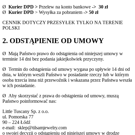
Ø
Kurier DPD
>
Przelew na konto bankowe
->
30 zł
Ø
Kurier DPD
> Wysyłka za pobraniem
->
50 zł
CENNIK DOTYCZY PRZESYŁEK TYLKO NA TERENIE
POLSKI
2. ODSTĄPIENIE OD UMOWY
Ø Mają Państwo prawo do odstąpienia od niniejszej umowy w
terminie 14 dni bez podania jakiejkolwiek przyczyny.
Ø Termin do odstąpienia od umowy wygasa po upływie 14 dni od
dnia, w którym weszli Państwo w posiadanie rzeczy lub w którym
osoba trzecia inna niż przewoźnik i wskazana przez Państwa weszła
w ich posiadanie.
Ø Aby skorzystać z prawa do odstąpienia od umowy, muszą
Państwo poinformować nas:
Little Tuscany Sp. z o.o.
ul. Pomorska 77
90 – 224 Łódź
e-mail: sklep@tilsamjewelry.com
o swojej decyzji o odstąpieniu od niniejszej umowy w drodze