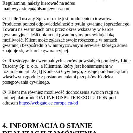
Regulaminu, należy kierować na adres
mailowy: sklep@tilsamjewelry.com
Ø Little Tuscany Sp. z o.o. nie jest producentem towarów.
Producent ponosi odpowiedzialność z tytułu gwarancji sprzedanego
Towaru na warunkach oraz przez okres wskazany w karcie
gwarancyjnej. Jeśli dokument gwarancyjny przewiduje taką
możliwość, Klient może zgłaszać swoje roszczenia w ramach
gwarancji bezpośrednio w autoryzowanym serwisie, którego adres
znajduje się w karcie gwarancyjnej.
Ø Rozstrzyganie ewentualnych sporów powstałych pomiędzy Little
Tuscany Sp. z o.o., a Klientem, który jest konsumentem w
rozumieniu art. 22[1] Kodeksu Cywilnego, zostaje poddane sądom
właściwym zgodnie z postanowieniami przepisów Kodeksu
postępowania cywilnego.
Ø Klient ma również możliwość dochodzenia swoich racji na
unijnej platformie ONLINE DISPUTE RESOLUTION pod
adresem
https://webgate.ec.europa.eu/od
4. INFORMACJA O STANIE