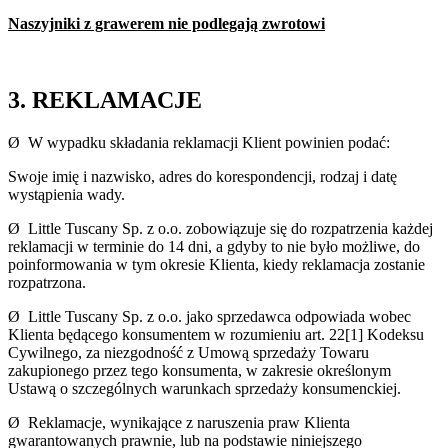
Naszyjniki z grawerem nie podlegają zwrotowi
3. REKLAMACJE
Ø W wypadku składania reklamacji Klient powinien podać:
Swoje imię i nazwisko, adres do korespondencji, rodzaj i datę
wystąpienia wady.
Ø Little Tuscany Sp. z o.o. zobowiązuje się do rozpatrzenia każdej
reklamacji w terminie do 14 dni, a gdyby to nie było możliwe, do
poinformowania w tym okresie Klienta, kiedy reklamacja zostanie
rozpatrzona.
Ø Little Tuscany Sp. z o.o. jako sprzedawca odpowiada wobec
Klienta będącego konsumentem w rozumieniu art. 22[1] Kodeksu
Cywilnego, za niezgodność z Umową sprzedaży Towaru
zakupionego przez tego konsumenta, w zakresie określonym
Ustawą o szczególnych warunkach sprzedaży konsumenckiej.
Ø Reklamacje, wynikające z naruszenia praw Klienta
gwarantowanych prawnie, lub na podstawie niniejszego