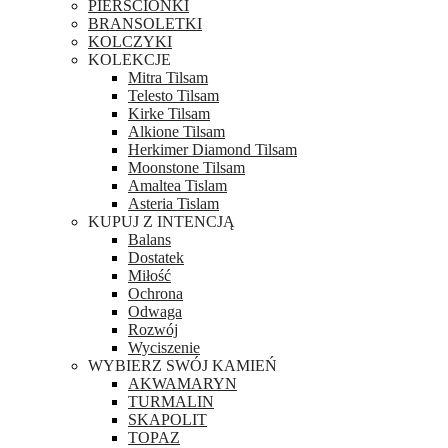
PIERŚCIONKI
BRANSOLETKI
KOLCZYKI
KOLEKCJE
Mitra Tilsam
Telesto Tilsam
Kirke Tilsam
Alkione Tilsam
Herkimer Diamond Tilsam
Moonstone Tilsam
Amaltea Tislam
Asteria Tislam
KUPUJ Z INTENCJĄ
Balans
Dostatek
Miłość
Ochrona
Odwaga
Rozwój
Wyciszenie
WYBIERZ SWÓJ KAMIEŃ
AKWAMARYN
TURMALIN
SKAPOLIT
TOPAZ