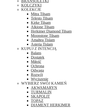
BRANSOLETKI
KOLCZYKI
KOLEKCJE
Mitra Tilsam
Telesto Tilsam
Kirke Tilsam
Alkione Tilsam
Herkimer Diamond Tilsam
Moonstone Tilsam
Amaltea Tislam
Asteria Tislam
KUPUJ Z INTENCJĄ
Balans
Dostatek
Miłość
Ochrona
Odwaga
Rozwój
Wyciszenie
WYBIERZ SWÓJ KAMIEŃ
AKWAMARYN
TURMALIN
SKAPOLIT
TOPAZ
DIAMENT HERKIMER