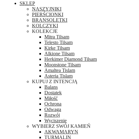
SKLEP
NASZYJNIKI
PIERŚCIONKI
BRANSOLETKI
KOLCZYKI
KOLEKCJE
Mitra Tilsam
Telesto Tilsam
Kirke Tilsam
Alkione Tilsam
Herkimer Diamond Tilsam
Moonstone Tilsam
Amaltea Tislam
Asteria Tislam
KUPUJ Z INTENCJĄ
Balans
Dostatek
Miłość
Ochrona
Odwaga
Rozwój
Wyciszenie
WYBIERZ SWÓJ KAMIEŃ
AKWAMARYN
TURMALIN