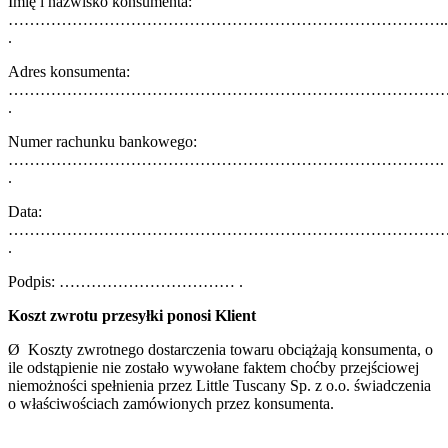
Imię i nazwisko konsumenta:
………………………………………………………………………..
.
Adres konsumenta:
…………………………………………………………………………
.
Numer rachunku bankowego:
……………………………………………………………………….
.
Data:
…………………………………………………………………………
.
Podpis: …………………………… .
Koszt zwrotu przesyłki ponosi Klient
Ø Koszty zwrotnego dostarczenia towaru obciążają konsumenta, o
ile odstąpienie nie zostało wywołane faktem choćby przejściowej
niemożności spełnienia przez Little Tuscany Sp. z o.o. świadczenia
o właściwościach zamówionych przez konsumenta.