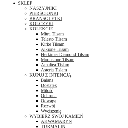
SKLEP
NASZYJNIKI
PIERŚCIONKI
BRANSOLETKI
KOLCZYKI
KOLEKCJE
Mitra Tilsam
Telesto Tilsam
Kirke Tilsam
Alkione Tilsam
Herkimer Diamond Tilsam
Moonstone Tilsam
Amaltea Tislam
Asteria Tislam
KUPUJ Z INTENCJĄ
Balans
Dostatek
Miłość
Ochrona
Odwaga
Rozwój
Wyciszenie
WYBIERZ SWÓJ KAMIEŃ
AKWAMARYN
TURMALIN