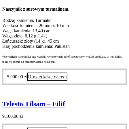
Naszyjnik z surowym turmalinem.
Rodzaj kamienia: Turmalin
Wielkość kamienia: 20 mm x 10 mm
Waga kamienia: 13,40 car
Waga złota: 6,12 g (14k)
Łańcuszek: złoty (14 k), 45 cm
Kraj pochodzenia kamienia: Pakistan
*Ze względu na technikę oraz warunki wykonywania zdjęć, rzeczywisty wygląd produktu, w tym kolor,
może się różnić od prezentowanego na zdjęciu.
Dowiedz się więcej
5,900.00
zł
Telesto Tilsam – Eilif
9,100.00
zł