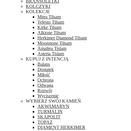
BRANSOLETKI
KOLCZYKI
KOLEKCJE
Mitra Tilsam
Telesto Tilsam
Kirke Tilsam
Alkione Tilsam
Herkimer Diamond Tilsam
Moonstone Tilsam
Amaltea Tislam
Asteria Tislam
KUPUJ Z INTENCJĄ
Balans
Dostatek
Miłość
Ochrona
Odwaga
Rozwój
Wyciszenie
WYBIERZ SWÓJ KAMIEŃ
AKWAMARYN
TURMALIN
SKAPOLIT
TOPAZ
DIAMENT HERKIMER