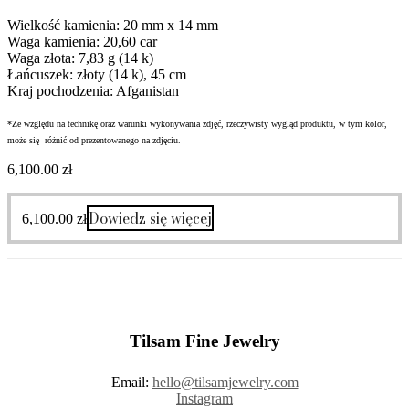
Wielkość kamienia: 20 mm x 14 mm
Waga kamienia: 20,60 car
Waga złota: 7,83 g (14 k)
Łańcuszek: złoty (14 k), 45 cm
Kraj pochodzenia: Afganistan
*Ze względu na technikę oraz warunki wykonywania zdjęć, rzeczywisty wygląd produktu, w tym kolor,
może się różnić od prezentowanego na zdjęciu.
6,100.00
zł
Dowiedz się więcej
6,100.00
zł
Tilsam Fine Jewelry
Email:
hello@tilsamjewelry.com
Instagram