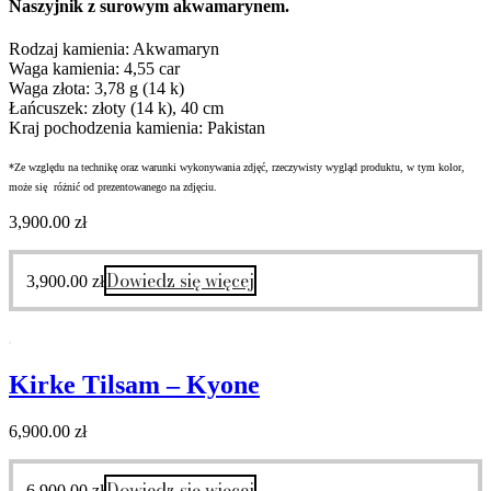
Naszyjnik z surowym akwamarynem.
Rodzaj kamienia: Akwamaryn
Waga kamienia: 4,55 car
Waga złota: 3,78 g (14 k)
Łańcuszek: złoty (14 k), 40 cm
Kraj pochodzenia kamienia: Pakistan
*Ze względu na technikę oraz warunki wykonywania zdjęć, rzeczywisty wygląd produktu, w tym kolor,
może się różnić od prezentowanego na zdjęciu.
3,900.00
zł
Dowiedz się więcej
3,900.00
zł
Kirke Tilsam – Kyone
6,900.00
zł
Dowiedz się więcej
6,900.00
zł