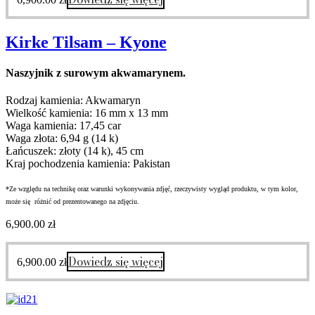
Kirke Tilsam – Kyone
Naszyjnik z surowym akwamarynem.
Rodzaj kamienia: Akwamaryn
Wielkość kamienia: 16 mm x 13 mm
Waga kamienia: 17,45 car
Waga złota: 6,94 g (14 k)
Łańcuszek: złoty (14 k), 45 cm
Kraj pochodzenia kamienia: Pakistan
*Ze względu na technikę oraz warunki wykonywania zdjęć, rzeczywisty wygląd produktu, w tym kolor,
może się różnić od prezentowanego na zdjęciu.
6,900.00
zł
Dowiedz się więcej
6,900.00
zł