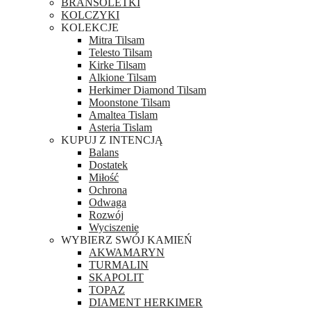
BRANSOLETKI
KOLCZYKI
KOLEKCJE
Mitra Tilsam
Telesto Tilsam
Kirke Tilsam
Alkione Tilsam
Herkimer Diamond Tilsam
Moonstone Tilsam
Amaltea Tislam
Asteria Tislam
KUPUJ Z INTENCJĄ
Balans
Dostatek
Miłość
Ochrona
Odwaga
Rozwój
Wyciszenie
WYBIERZ SWÓJ KAMIEŃ
AKWAMARYN
TURMALIN
SKAPOLIT
TOPAZ
DIAMENT HERKIMER