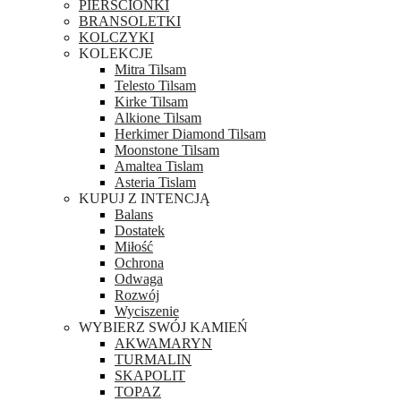
PIERŚCIONKI
BRANSOLETKI
KOLCZYKI
KOLEKCJE
Mitra Tilsam
Telesto Tilsam
Kirke Tilsam
Alkione Tilsam
Herkimer Diamond Tilsam
Moonstone Tilsam
Amaltea Tislam
Asteria Tislam
KUPUJ Z INTENCJĄ
Balans
Dostatek
Miłość
Ochrona
Odwaga
Rozwój
Wyciszenie
WYBIERZ SWÓJ KAMIEŃ
AKWAMARYN
TURMALIN
SKAPOLIT
TOPAZ