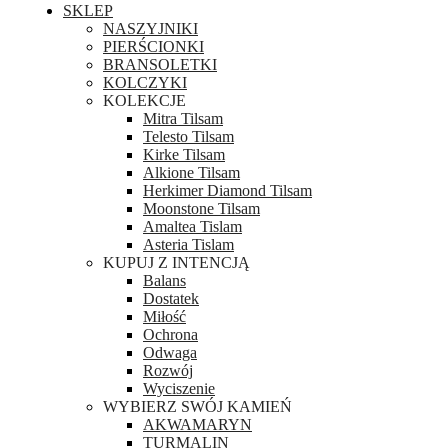
SKLEP
NASZYJNIKI
PIERŚCIONKI
BRANSOLETKI
KOLCZYKI
KOLEKCJE
Mitra Tilsam
Telesto Tilsam
Kirke Tilsam
Alkione Tilsam
Herkimer Diamond Tilsam
Moonstone Tilsam
Amaltea Tislam
Asteria Tislam
KUPUJ Z INTENCJĄ
Balans
Dostatek
Miłość
Ochrona
Odwaga
Rozwój
Wyciszenie
WYBIERZ SWÓJ KAMIEŃ
AKWAMARYN
TURMALIN