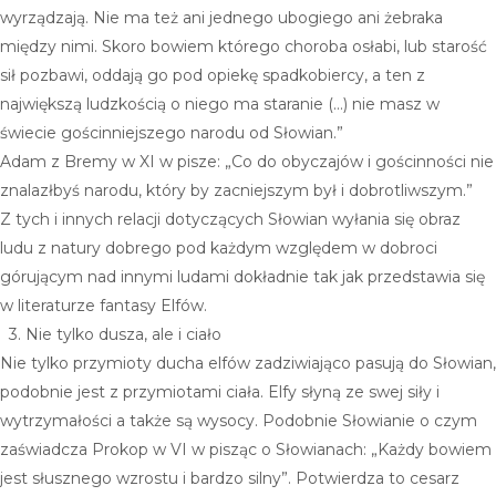
Dostatek
wyrządzają. Nie ma też ani jednego ubogiego ani żebraka
między nimi. Skoro bowiem którego choroba osłabi, lub starość
Miłość
sił pozbawi, oddają go pod opiekę spadkobiercy, a ten z
największą ludzkością o niego ma staranie (…) nie masz w
Ochrona
świecie gościnniejszego narodu od Słowian.”
Odwaga
Adam z Bremy w XI w pisze:
„Co do obyczajów i gościnności nie
znalazłbyś narodu, który by zacniejszym był i dobrotliwszym.”
Rozwój
Z tych i innych relacji dotyczących Słowian wyłania się obraz
Wyciszenie
ludu z natury dobrego pod każdym względem w dobroci
górującym nad innymi ludami dokładnie tak jak przedstawia się
WYBIERZ SWÓJ KAMIEŃ
w literaturze fantasy Elfów.
AKWAMARYN
3. Nie tylko dusza, ale i ciało
Nie tylko przymioty ducha elfów zadziwiająco pasują do Słowian,
TURMALIN
podobnie jest z przymiotami ciała. Elfy słyną ze swej siły i
wytrzymałości a także są wysocy. Podobnie Słowianie o czym
SKAPOLIT
zaświadcza Prokop w VI w pisząc o Słowianach:
„Każdy bowiem
TOPAZ
jest słusznego wzrostu i bardzo silny”
. Potwierdza to cesarz