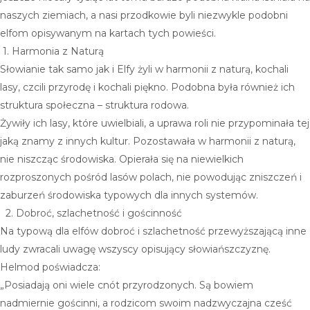
KOLEKCJE
naszych ziemiach, a nasi przodkowie byli niezwykle podobni
elfom opisywanym na kartach tych powieści.
Mitra Tilsam
1. Harmonia z Naturą
Telesto Tilsam
Słowianie tak samo jak i Elfy żyli w harmonii z naturą, kochali
lasy, czcili przyrodę i kochali piękno. Podobna była również ich
Kirke Tilsam
struktura społeczna – struktura rodowa.
Alkione Tilsam
Żywiły ich lasy, które uwielbiali, a uprawa roli nie przypominała tej
jaką znamy z innych kultur. Pozostawała w harmonii z naturą,
Herkimer Diamond Tilsam
nie niszcząc środowiska. Opierała się na niewielkich
rozproszonych pośród lasów polach, nie powodując zniszczeń i
Moonstone Tilsam
zaburzeń środowiska typowych dla innych systemów.
Amaltea Tislam
2. Dobroć, szlachetność i gościnność
Na typową dla elfów dobroć i szlachetność przewyższającą inne
Asteria Tislam
ludy zwracali uwagę wszyscy opisujący słowiańszczyznę.
KUPUJ Z INTENCJĄ
Helmod poświadcza:
„Posiadają oni wiele cnót przyrodzonych. Są bowiem
Balans
nadmiernie gościnni, a rodzicom swoim nadzwyczajna cześć