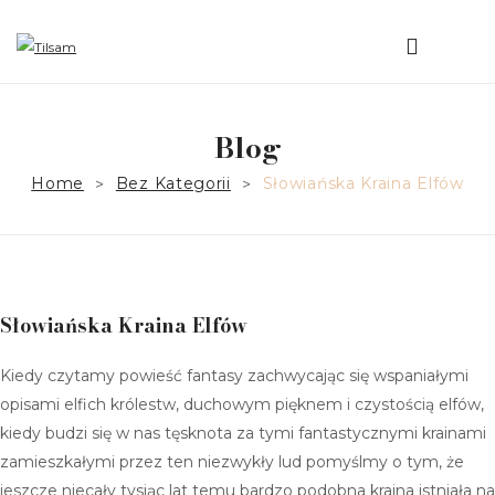
HOME
Blog
O NAS
Home
Bez Kategorii
Słowiańska Kraina Elfów
>
>
MISJA
PRZEBUDZENIE
SKLEP
Słowiańska Kraina Elfów
NASZYJNIKI
PIERŚCIONKI
Kiedy czytamy powieść fantasy zachwycając się wspaniałymi
opisami elfich królestw, duchowym pięknem i czystością elfów,
BRANSOLETKI
kiedy budzi się w nas tęsknota za tymi fantastycznymi krainami
zamieszkałymi przez ten niezwykły lud pomyślmy o tym, że
KOLCZYKI
jeszcze niecały tysiąc lat temu bardzo podobna kraina istniała na