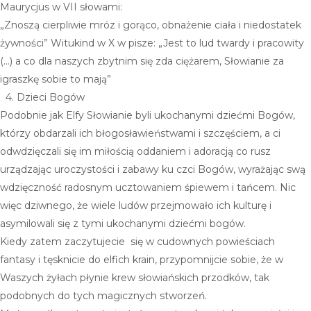
Maurycjus w VII słowami:
DIAMENT HERKIMER
„Znoszą cierpliwie mróz i gorąco, obnażenie ciała i niedostatek
MOONSTONE
żywności” Witukind w X w pisze: „Jest to lud twardy i pracowity
(…) a co dla naszych zbytnim się zda ciężarem, Słowianie za
RUBIN
igraszkę sobie to mają”
4. Dzieci Bogów
SZMARAGD
Podobnie jak Elfy Słowianie byli ukochanymi dziećmi Bogów,
KARTY PREZENTOWE
którzy obdarzali ich błogosławieństwami i szczęściem, a ci
odwdzięczali się im miłością oddaniem i adoracją co rusz
BLOG
urządzając uroczystości i zabawy ku czci Bogów, wyrażając swą
HUMAN DESIGN
wdzięczność radosnym ucztowaniem śpiewem i tańcem. Nic
więc dziwnego, że wiele ludów przejmowało ich kulturę i
CZYM JEST HUMAN DESIGN
asymilowali się z tymi ukochanymi dziećmi bogów.
JAK WYBRAĆ KAMIEŃ
Kiedy zatem zaczytujecie
się w cudownych powieściach
fantasy i tęsknicie do elfich krain, przypomnijcie sobie, że w
KONTAKT
Waszych żyłach płynie krew słowiańskich przodków, tak
podobnych do tych magicznych stworzeń.