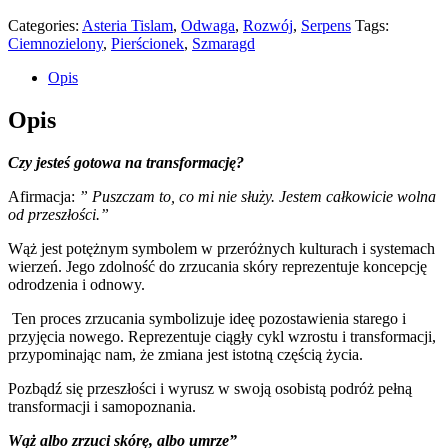
Categories:
Asteria Tislam
,
Odwaga
,
Rozwój
,
Serpens
Tags:
Ciemnozielony
,
Pierścionek
,
Szmaragd
Opis
Opis
Czy jesteś gotowa na transformację?
Afirmacja:
” Puszczam to, co mi nie służy. Jestem całkowicie wolna
od przeszłości.”
Wąż jest potężnym symbolem w przeróżnych kulturach i systemach
wierzeń. Jego zdolność do zrzucania skóry reprezentuje koncepcję
odrodzenia i odnowy.
Ten proces zrzucania symbolizuje ideę pozostawienia starego i
przyjęcia nowego. Reprezentuje ciągły cykl wzrostu i transformacji,
przypominając nam, że zmiana jest istotną częścią życia.
Pozbądź się przeszłości i wyrusz w swoją osobistą podróż pełną
transformacji i samopoznania.
Wąż albo zrzuci skórę, albo umrze”