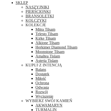
SKLEP
NASZYJNIKI
PIERŚCIONKI
BRANSOLETKI
KOLCZYKI
KOLEKCJE
Mitra Tilsam
Telesto Tilsam
Kirke Tilsam
Alkione Tilsam
Herkimer Diamond Tilsam
Moonstone Tilsam
Amaltea Tislam
Asteria Tislam
KUPUJ Z INTENCJĄ
Balans
Dostatek
Miłość
Ochrona
Odwaga
Rozwój
Wyciszenie
WYBIERZ SWÓJ KAMIEŃ
AKWAMARYN
TURMALIN