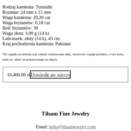
Rodzaj kamienia: Turmalin
Rozmiar: 24 mm x 15 mm
Waga kamienia: 20,20 car
Waga brylantów: 0,18 car
Ilość brylantów: 30
Waga złota: 3,99 g (14 k)
Łańcuszek: złoty (14 k), 45 cm
Kraj pochodzenia kamienia: Pakistan
*Ze względu na technikę oraz warunki wykonywania zdjęć, rzeczywisty wygląd produktu, w tym kolor,
może się różnić od prezentowanego na zdjęciu.
Dowiedz się więcej
10,400.00
zł
Tilsam Fine Jewelry
Email:
hello@tilsamjewelry.com