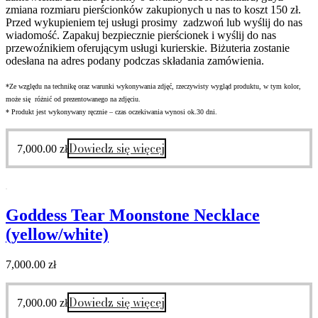
zmiana rozmiaru
pierścionków zakupionych u nas to koszt 150 zł.
Przed wykupieniem tej usługi prosimy zadzwoń lub wyślij do nas
wiadomość.
Zapakuj bezpiecznie pierścionek i wyślij do nas
przewoźnikiem oferującym usługi kurierskie.
Biżuteria zostanie
odesłana na adres podany podczas składania zamówienia.
*Ze względu na technikę oraz warunki wykonywania zdjęć, rzeczywisty wygląd produktu, w tym kolor,
może się różnić od prezentowanego na zdjęciu.
* Produkt jest wykonywany ręcznie – czas oczekiwania wynosi ok.30 dni.
Dowiedz się więcej
7,000.00
zł
Goddess Tear Moonstone Necklace
(yellow/white)
7,000.00
zł
Dowiedz się więcej
7,000.00
zł