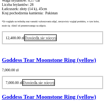
Waga brylantów: 0,17 car
Liczba brylantów: 28
Łańcuszek: złoty (14 k), 45cm
Kraj pochodzenia kamienia: Pakistan
*Ze względu na technikę oraz warunki wykonywania zdjęć, rzeczywisty wygląd produktu, w tym kolor,
może się różnić od prezentowanego na zdjęciu.
Dowiedz się więcej
12,400.00
zł
Goddess Tear Moonstone Ring (yellow)
7,000.00
zł
Dowiedz się więcej
7,000.00
zł
Goddess Tear Moonstone Ring (yellow)