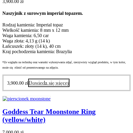
3,900.00
zł
Naszyjnik z surowym imperial topazem.
Rodzaj kamienia: Imperial topaz
Wielkość kamienia: 8 mm x 12 mm
Waga kamienia: 6,50 car
Waga złota: 4,13 g (14 k)
Łańcuszek: złoty (14 k), 40 cm
Kraj pochodzenia kamienia: Brazylia
*Ze względu na technikę oraz warunki wykonywania zdjęć, rzeczywisty wygląd produktu, w tym kolor,
może się różnić od prezentowanego na zdjęciu.
Dowiedz się więcej
3,900.00
zł
Goddess Tear Moonstone Ring
(yellow/white)
7,000.00
zł