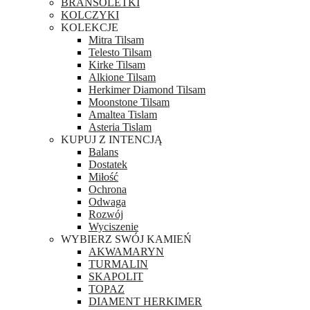
BRANSOLETKI
KOLCZYKI
KOLEKCJE
Mitra Tilsam
Telesto Tilsam
Kirke Tilsam
Alkione Tilsam
Herkimer Diamond Tilsam
Moonstone Tilsam
Amaltea Tislam
Asteria Tislam
KUPUJ Z INTENCJĄ
Balans
Dostatek
Miłość
Ochrona
Odwaga
Rozwój
Wyciszenie
WYBIERZ SWÓJ KAMIEŃ
AKWAMARYN
TURMALIN
SKAPOLIT
TOPAZ
DIAMENT HERKIMER