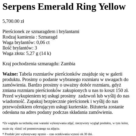
Serpens Emerald Ring Yellow
5,700.00
zł
Pierścionek ze szmaragdem i brylantami
Rodzaj kamienia : Szmaragd
Waga brylantów: 0,06 ct
Ilość brylantów: 3
Waga złota: 5,27 g (14 k)
Kraj pochodzenia szmaragdu: Zambia
Ważne:
Tabela rozmiarów pierścionków znajduje się w galerii
produktu. Prosimy o podanie wybranego rozmiaru w uwagach do
zamówienia. Bardzo prosimy o uważny dobór rozmiaru, gdyż
zmiana rozmiaru
pierścionków zakupionych u nas to koszt 150 zł.
Przed wykupieniem tej usługi prosimy zadzwoń lub wyślij do nas
wiadomość.
Zapakuj bezpiecznie pierścionek i wyślij do nas
przewoźnikiem oferującym usługi kurierskie.
Biżuteria zostanie
odesłana na adres podany podczas składania zamówienia.
*Ze względu na technikę oraz warunki wykonywania zdjęć, rzeczywisty wygląd produktu, w tym kolor,
może się różnić od prezentowanego na zdjęciu.
* Produkt jest wykonywany ręcznie – czas oczekiwania wynosi ok.30 dni.