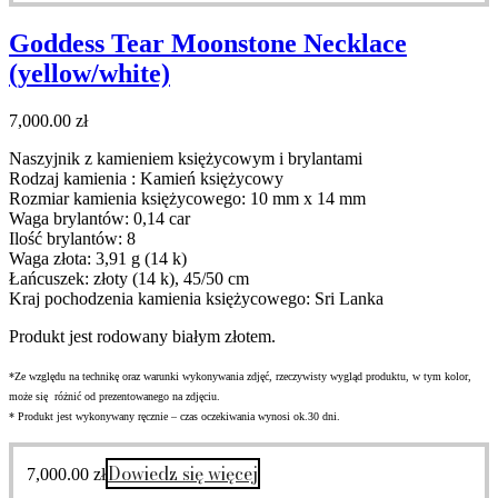
Goddess Tear Moonstone Necklace
(yellow/white)
7,000.00
zł
Naszyjnik z kamieniem księżycowym i brylantami
Rodzaj kamienia : Kamień księżycowy
Rozmiar kamienia księżycowego: 10 mm x 14 mm
Waga brylantów: 0,14 car
Ilość brylantów: 8
Waga złota: 3,91 g (14 k)
Łańcuszek: złoty (14 k), 45/50 cm
Kraj pochodzenia kamienia księżycowego: Sri Lanka
Produkt jest rodowany białym złotem.
*Ze względu na technikę oraz warunki wykonywania zdjęć, rzeczywisty wygląd produktu, w tym kolor,
może się różnić od prezentowanego na zdjęciu.
* Produkt jest wykonywany ręcznie – czas oczekiwania wynosi ok.30 dni.
Dowiedz się więcej
7,000.00
zł