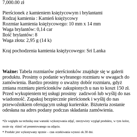
7,000.00
zł
Pierścionek z kamieniem księżycowym i brylantami
Rodzaj kamienia : Kamień księżycowy
Rozmiar kamienia księżycowego: 10 mm x 14 mm
Waga brylantów: 0,14 car
Ilość brylantów: 8
Waga złota: 2,95 g (14 k)
Kraj pochodzenia kamienia księżycowego: Sri Lanka
Ważne:
Tabela rozmiarów pierścionków znajduje się w galerii
produktu. Prosimy o podanie wybranego rozmiaru w uwagach do
zamówienia. Bardzo prosimy o uważny dobór rozmiaru, gdyż
zmiana rozmiaru
pierścionków zakupionych u nas to koszt 150 zł.
Przed wykupieniem tej usługi prosimy zadzwoń lub wyślij do nas
wiadomość.
Zapakuj bezpiecznie pierścionek i wyślij do nas
przewoźnikiem oferującym usługi kurierskie.
Biżuteria zostanie
odesłana na adres podany podczas składania zamówienia.
*Ze względu na technikę oraz warunki wykonywania zdjęć, rzeczywisty wygląd produktu, w tym kolor,
może się różnić od prezentowanego na zdjęciu.
* Produkt jest wykonywany ręcznie – czas oczekiwania wynosi ok.30 dni.