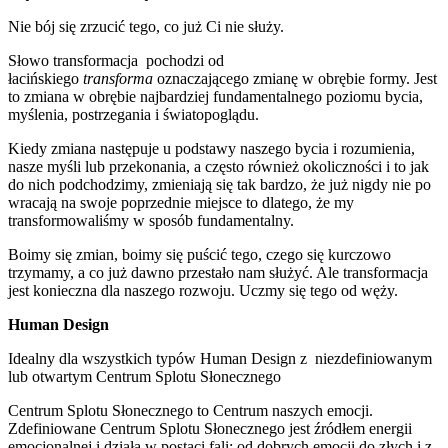
Nie bój się zrzucić tego, co już Ci nie służy.
Słowo transformacja pochodzi od
łacińskiego
transforma
oznaczającego zmianę w obrębie formy. Jest
to zmiana w obrębie najbardziej fundamentalnego poziomu bycia,
myślenia, postrzegania i światopoglądu.
Kiedy zmiana następuje u podstawy naszego bycia i rozumienia,
nasze myśli lub przekonania, a często również okoliczności i to jak
do nich podchodzimy, zmieniają się tak bardzo, że już nigdy nie po
wracają na swoje poprzednie miejsce to dlatego, że my
transformowaliśmy w sposób fundamentalny.
Boimy się zmian, boimy się puścić tego, czego się kurczowo
trzymamy, a co już dawno przestało nam służyć. Ale transformacja
jest konieczna dla naszego rozwoju. Uczmy się tego od węży.
Human Design
Idealny dla wszystkich typów Human Design z niezdefiniowanym
lub otwartym Centrum Splotu Słonecznego
Centrum Splotu Słonecznego to Centrum naszych emocji.
Zdefiniowane Centrum Splotu Słonecznego jest źródłem energii
emocjonalnej i działa w postaci fali: od dobrych emocji do złych
i z