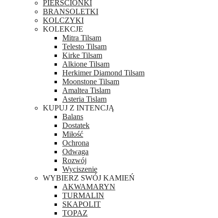
PIERŚCIONKI
BRANSOLETKI
KOLCZYKI
KOLEKCJE
Mitra Tilsam
Telesto Tilsam
Kirke Tilsam
Alkione Tilsam
Herkimer Diamond Tilsam
Moonstone Tilsam
Amaltea Tislam
Asteria Tislam
KUPUJ Z INTENCJĄ
Balans
Dostatek
Miłość
Ochrona
Odwaga
Rozwój
Wyciszenie
WYBIERZ SWÓJ KAMIEŃ
AKWAMARYN
TURMALIN
SKAPOLIT
TOPAZ