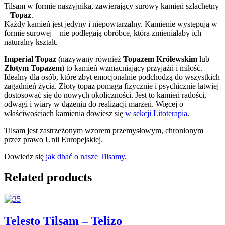
Tilsam w formie naszyjnika, zawierający surowy kamień szlachetny
–
Topaz
.
Każdy kamień jest jedyny i niepowtarzalny. Kamienie występują w
formie surowej – nie podlegają obróbce, która zmieniałaby ich
naturalny kształt.
Imperial Topaz
(nazywany również
Topazem Królewskim
lub
Złotym Topazem
) to kamień wzmacniający przyjaźń i miłość.
Idealny dla osób, które zbyt emocjonalnie podchodzą do wszystkich
zagadnień życia. Złoty topaz pomaga fizycznie i psychicznie łatwiej
dostosować się do nowych okoliczności. Jest to kamień radości,
odwagi i wiary w dążeniu do realizacji marzeń. Więcej o
właściwościach kamienia dowiesz się
w sekcji Litoterapia
.
Tilsam jest zastrzeżonym wzorem przemysłowym, chronionym
przez prawo Unii Europejskiej.
Dowiedz się
jak dbać o nasze Tilsamy.
Related products
Telesto Tilsam – Telizo