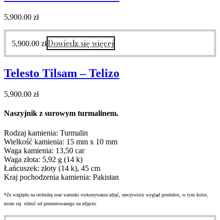
5,900.00
zł
Dowiedz się więcej
5,900.00
zł
Telesto Tilsam – Telizo
5,900.00
zł
Naszyjnik z surowym turmalinem.
Rodzaj kamienia: Turmalin
Wielkość kamienia: 15 mm x 10 mm
Waga kamienia: 13,50 car
Waga złota: 5,92 g (14 k)
Łańcuszek: złoty (14 k), 45 cm
Kraj pochodzenia kamienia: Pakistan
*Ze względu na technikę oraz warunki wykonywania zdjęć, rzeczywisty wygląd produktu, w tym kolor,
może się różnić od prezentowanego na zdjęciu.