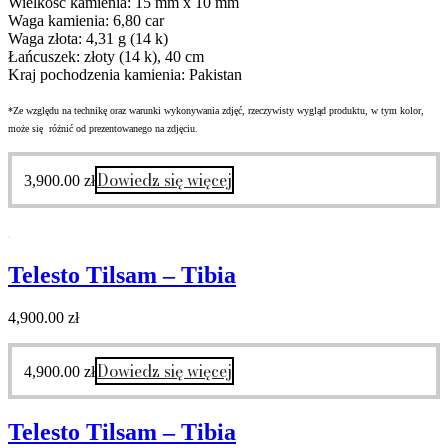
Wielkość kamienia: 15 mm x 10 mm
Waga kamienia: 6,80 car
Waga złota: 4,31 g (14 k)
Łańcuszek: złoty (14 k), 40 cm
Kraj pochodzenia kamienia: Pakistan
*Ze względu na technikę oraz warunki wykonywania zdjęć, rzeczywisty wygląd produktu, w tym kolor,
może się różnić od prezentowanego na zdjęciu.
Dowiedz się więcej
3,900.00
zł
Telesto Tilsam – Tibia
4,900.00
zł
Dowiedz się więcej
4,900.00
zł
Telesto Tilsam – Tibia