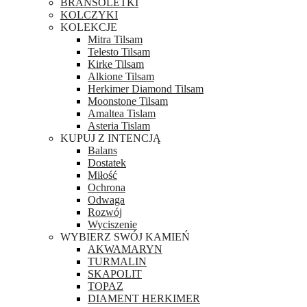
BRANSOLETKI
KOLCZYKI
KOLEKCJE
Mitra Tilsam
Telesto Tilsam
Kirke Tilsam
Alkione Tilsam
Herkimer Diamond Tilsam
Moonstone Tilsam
Amaltea Tislam
Asteria Tislam
KUPUJ Z INTENCJĄ
Balans
Dostatek
Miłość
Ochrona
Odwaga
Rozwój
Wyciszenie
WYBIERZ SWÓJ KAMIEŃ
AKWAMARYN
TURMALIN
SKAPOLIT
TOPAZ
DIAMENT HERKIMER