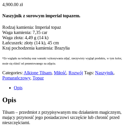
4,900.00
zł
Naszyjnik z surowym imperial topazem.
Rodzaj kamienia: Imperial topaz
Waga kamienia: 7,35 car
Waga złota: 4,49 g (14 k)
Łańcuszek: złoty (14 k), 45 cm
Kraj pochodzenia kamienia: Brazylia
*Ze względu na technikę oraz warunki wykonywania zdjęć, rzeczywisty wygląd produktu, w tym kolor,
może się różnić od prezentowanego na zdjęciu.
Categories:
Alkione Tilsam
,
Miłość
,
Rozwój
Tags:
Naszyjnik
,
Pomarańczowy
,
Topaz
Opis
Opis
Tilsam – przedmiot z przypisywanym mu działaniem magicznym,
mający przynosić jego posiadaczowi szczęście lub chronić przed
nieszczęściami.