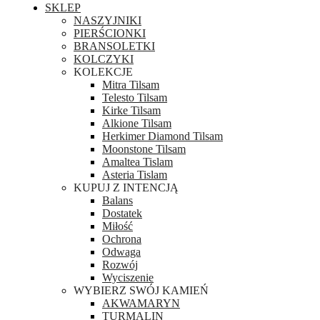
SKLEP
NASZYJNIKI
PIERŚCIONKI
BRANSOLETKI
KOLCZYKI
KOLEKCJE
Mitra Tilsam
Telesto Tilsam
Kirke Tilsam
Alkione Tilsam
Herkimer Diamond Tilsam
Moonstone Tilsam
Amaltea Tislam
Asteria Tislam
KUPUJ Z INTENCJĄ
Balans
Dostatek
Miłość
Ochrona
Odwaga
Rozwój
Wyciszenie
WYBIERZ SWÓJ KAMIEŃ
AKWAMARYN
TURMALIN