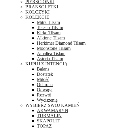
PIERŚCIONKI
BRANSOLETKI
KOLCZYKI
KOLEKCJE
Mitra Tilsam
Telesto Tilsam
Kirke Tilsam
Alkione Tilsam
Herkimer Diamond Tilsam
Moonstone Tilsam
Amaltea Tislam
Asteria Tislam
KUPUJ Z INTENCJĄ
Balans
Dostatek
Miłość
Ochrona
Odwaga
Rozwój
Wyciszenie
WYBIERZ SWÓJ KAMIEŃ
AKWAMARYN
TURMALIN
SKAPOLIT
TOPAZ