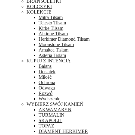
BRANSOLETKI
KOLCZYKI
KOLEKCJE
Mitra Tilsam
Telesto Tilsam
Kirke Tilsam
Alkione Tilsam
Herkimer Diamond Tilsam
Moonstone Tilsam
Amaltea Tislam
Asteria Tislam
KUPUJ Z INTENCJĄ
Balans
Dostatek
Miłość
Ochrona
Odwaga
Rozwój
Wyciszenie
WYBIERZ SWÓJ KAMIEŃ
AKWAMARYN
TURMALIN
SKAPOLIT
TOPAZ
DIAMENT HERKIMER