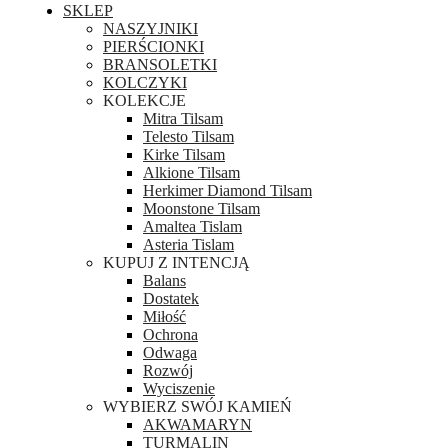
SKLEP
NASZYJNIKI
PIERŚCIONKI
BRANSOLETKI
KOLCZYKI
KOLEKCJE
Mitra Tilsam
Telesto Tilsam
Kirke Tilsam
Alkione Tilsam
Herkimer Diamond Tilsam
Moonstone Tilsam
Amaltea Tislam
Asteria Tislam
KUPUJ Z INTENCJĄ
Balans
Dostatek
Miłość
Ochrona
Odwaga
Rozwój
Wyciszenie
WYBIERZ SWÓJ KAMIEŃ
AKWAMARYN
TURMALIN