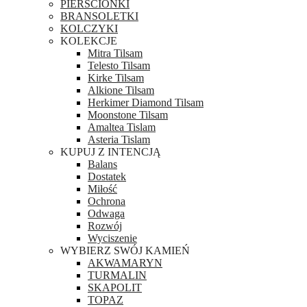
PIERŚCIONKI
BRANSOLETKI
KOLCZYKI
KOLEKCJE
Mitra Tilsam
Telesto Tilsam
Kirke Tilsam
Alkione Tilsam
Herkimer Diamond Tilsam
Moonstone Tilsam
Amaltea Tislam
Asteria Tislam
KUPUJ Z INTENCJĄ
Balans
Dostatek
Miłość
Ochrona
Odwaga
Rozwój
Wyciszenie
WYBIERZ SWÓJ KAMIEŃ
AKWAMARYN
TURMALIN
SKAPOLIT
TOPAZ